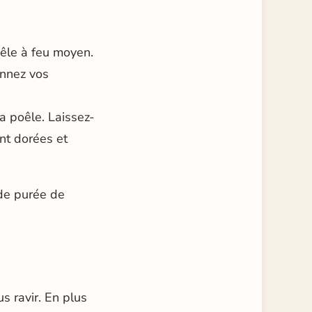
oêle à feu moyen.
onnez vos
a poêle. Laissez-
ent dorées et
 de purée de
us ravir. En plus