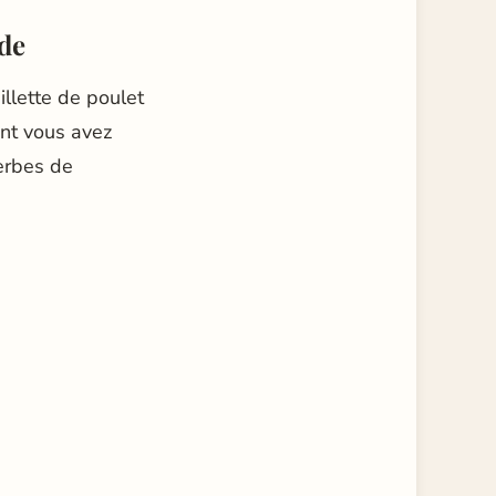
ide
illette de poulet
ont vous avez
herbes de