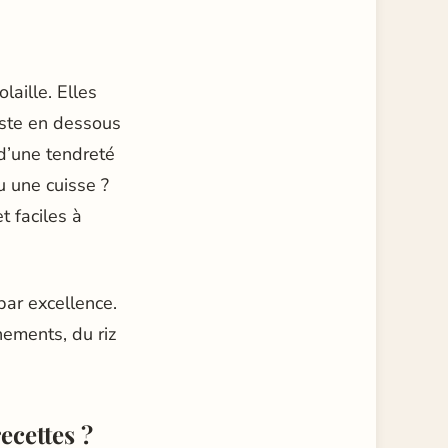
laille. Elles
uste en dessous
 d’une tendreté
u une cuisse ?
t faciles à
par excellence.
nements, du riz
ecettes ?