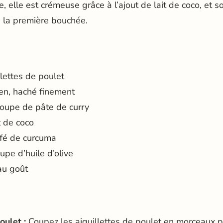
, elle est crémeuse grâce à l’ajout de lait de coco, et 
 la première bouchée.
lettes de poulet
en, haché finement
 soupe de pâte de curry
t de coco
afé de curcuma
oupe d’huile d’olive
au goût
oulet :
Coupez les aiguillettes de poulet en morceaux p