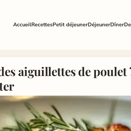
Accueil
Recettes
Petit déjeuner
Déjeuner
Dîner
De
s aiguillettes de poulet 
ter