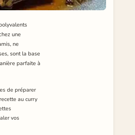
 polyvalents
rchez une
amis, ne
ses, sont la base
anière parfaite à
ves de préparer
recette au curry
ettes
aler vos