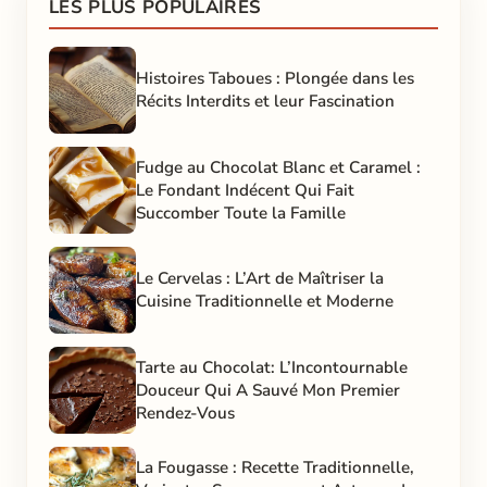
LES PLUS POPULAIRES
Histoires Taboues : Plongée dans les
Récits Interdits et leur Fascination
Fudge au Chocolat Blanc et Caramel :
Le Fondant Indécent Qui Fait
Succomber Toute la Famille
Le Cervelas : L’Art de Maîtriser la
Cuisine Traditionnelle et Moderne
Tarte au Chocolat: L’Incontournable
Douceur Qui A Sauvé Mon Premier
Rendez-Vous
La Fougasse : Recette Traditionnelle,