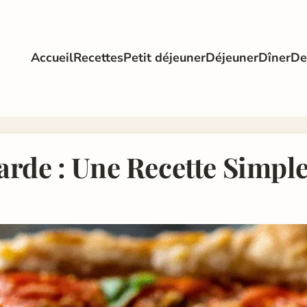
Accueil
Recettes
Petit déjeuner
Déjeuner
Dîner
De
rde : Une Recette Simple