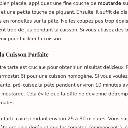
 bien placée, appliquez une fine couche de
moutarde
su
et une petite touche de piquant. Ensuite, il suffit de di
en rondelles sur la pâte. Ne les coupez pas trop épais
nt trop de jus pendant la cuisson. Si vous utilisez des 
x pour faciliter la cuisson.
la Cuisson Parfaite
re tarte est cruciale pour obtenir un résultat délicieux.
ermostat 6) pour une cuisson homogène. Si vous voulez
llante, pré-cuisez la pâte pendant environ 10 minutes av
a moutarde. Cela évite que la pâte ne devienne détrem
omates.
la tarte cuire pendant environ 25 à 30 minutes. Vous sau
pâte est bien dorée et que les tomates commencent à l