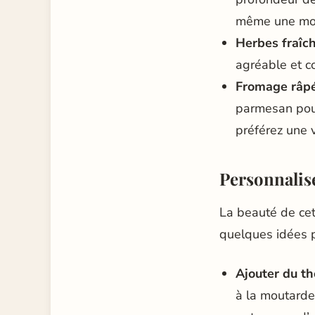
même une mout
Herbes fraîc
agréable et c
Fromage râpé
parmesan pour
préférez une v
Personnalise
La beauté de cett
quelques idées po
Ajouter du t
à la moutarde