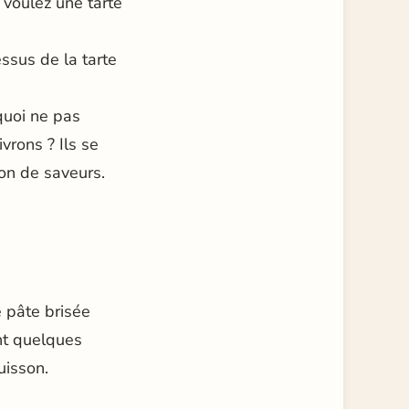
voulez une tarte
ssus de la tarte
quoi ne pas
rons ? Ils se
on de saveurs.
 pâte brisée
nt quelques
uisson.