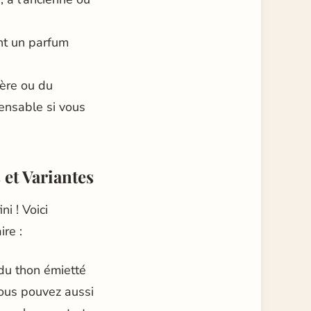
nt un parfum
ère ou du
ensable si vous
 et Variantes
i ! Voici
ire :
du thon émietté
Vous pouvez aussi