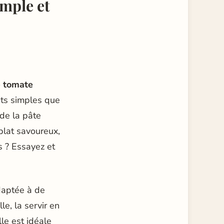
imple et
e tomate
nts simples que
de la pâte
plat savoureux,
as ? Essayez et
daptée à de
e, la servir en
le est idéale