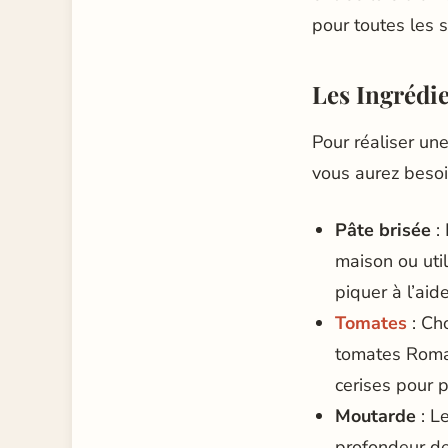
pour toutes les 
Les Ingrédi
Pour réaliser un
vous aurez besoi
Pâte brisée
: 
maison ou util
piquer à l’aid
Tomates
: Ch
tomates Roma 
cerises pour 
Moutarde
: Le
profondeur de