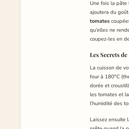
Une fois la pâte
ajoutera du goût 
tomates
coupées 
qu’elles ne rende
coupez-les en deu
Les Secrets de 
La cuisson de vot
four à 180°C (th
dorée et crousti
les tomates et l
l’humidité des t
Laissez ensuite 
prête quand la 