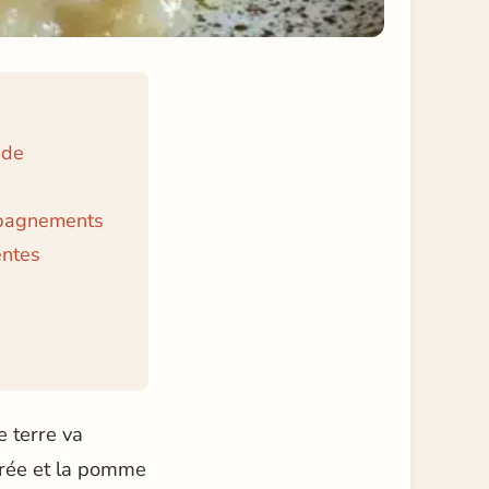
 de
mpagnements
entes
e terre va
urée et la pomme