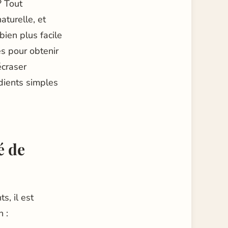
? Tout
aturelle, et
ien plus facile
s pour obtenir
écraser
dients simples
é de
s, il est
n :