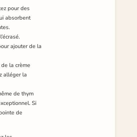
ptez pour des
qui absorbent
tes.
l’écrasé.
our ajouter de la
r de la crème
z alléger la
u même de thym
xceptionnel. Si
pointe de