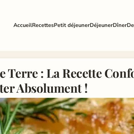
Accueil
Recettes
Petit déjeuner
Déjeuner
Dîner
De
Terre : La Recette Confo
er Absolument !