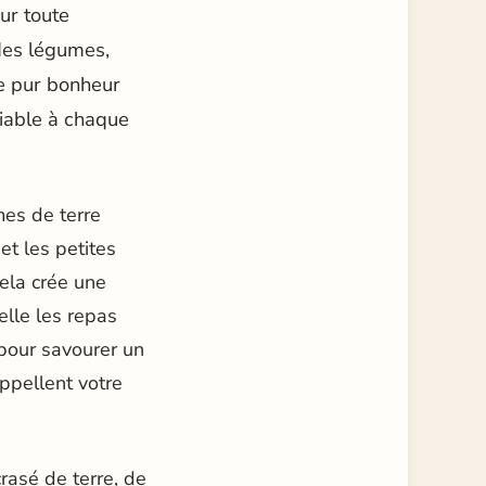
ur toute
 des légumes,
e pur bonheur
liable à chaque
mes de terre
et les petites
ela crée une
lle les repas
 pour savourer un
appellent votre
crasé de terre, de