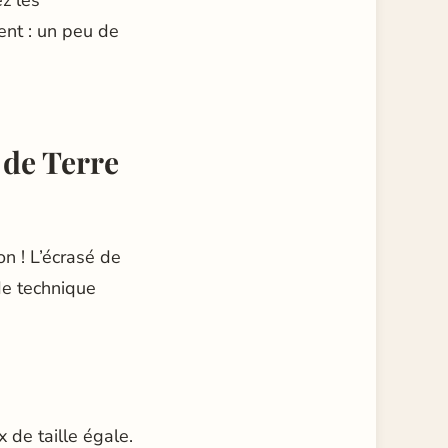
z les
ent : un peu de
de Terre
n ! L’écrasé de
de technique
de taille égale.