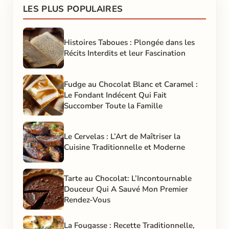
LES PLUS POPULAIRES
Histoires Taboues : Plongée dans les
Récits Interdits et leur Fascination
Fudge au Chocolat Blanc et Caramel :
Le Fondant Indécent Qui Fait
Succomber Toute la Famille
Le Cervelas : L’Art de Maîtriser la
Cuisine Traditionnelle et Moderne
Tarte au Chocolat: L’Incontournable
Douceur Qui A Sauvé Mon Premier
Rendez-Vous
La Fougasse : Recette Traditionnelle,